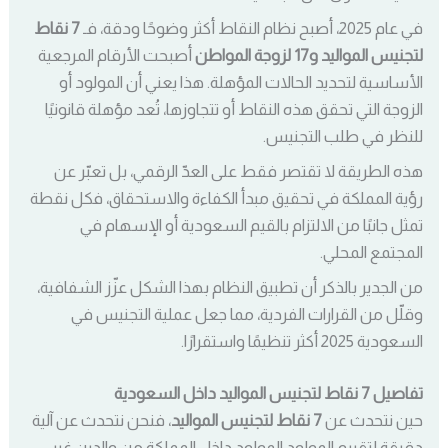
في عام 2025، أصبح نظام النقاط أكثر وضوحًا ودقة، فـ
7 نقاط
لتجنيس المواليد و17 لزوجة المواطن
أصبحت الأرقام المرجعية
الأساسية لتحديد الحالات المؤهلة. هذا يعني أن المولود أو
الزوجة التي تحقق هذه النقاط أو تتجاوزها، تُعد مؤهلة قانونيًا
للنظر في طلب التجنيس.
هذه الطريقة لا تقتصر فقط على العدّ الرقمي، بل تعبّر عن
رؤية المملكة في تحقيق مبدأ الكفاءة والاستحقاق، فكل نقطة
تمثل جانبًا من الالتزام بالقيم السعودية أو الإسهام في
المجتمع المحلي.
من الجدير بالذكر أن تطبيق النظام بهذا الشكل عزّز الشفافية،
وقلّل من القرارات الفردية، مما جعل عملية التجنيس في
السعودية 2025 أكثر تنظيمًا واستقرارًا.
تفاصيل 7 نقاط لتجنيس المواليد داخل السعودية
حين نتحدث عن
7 نقاط لتجنيس المواليد
، فنحن نتحدث عن آلية
دقيقة لتقييم المولود المولود داخل المملكة من والدين غير