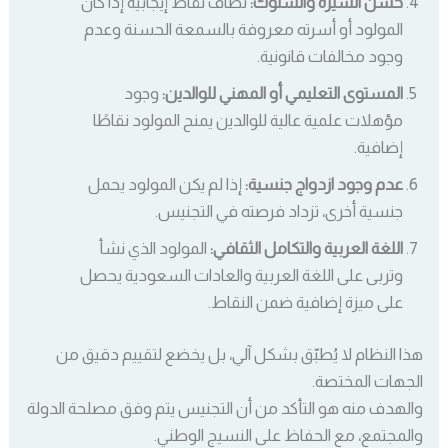
حُسن السيرة والسلوك:
تُضاف نقاط إيجابية إذا كان
المولود أو أسرته معروفة بالسمعة الحسنة وعدم
وجود مخالفات قانونية.
المستوى التعليمي أو المهني للوالدين:
وجود
مؤهلات علمية عالية للوالدين يمنح المولود نقاطًا
إضافية.
عدم وجود ازدواج جنسية:
إذا لم يكن المولود يحمل
جنسية أخرى، تزداد فرصته في التجنيس.
اللغة العربية والتكامل الثقافي:
المولود الذي نشأ
وتربى على اللغة العربية والعادات السعودية يحصل
على ميزة إضافية ضمن النقاط.
هذا النظام لا يُطبّق بشكل آلي، بل يخضع لتقييم دقيق من
الجهات المختصة.
والهدف منه هو التأكد من أن التجنيس يتم وفق مصلحة الدولة
والمجتمع، مع الحفاظ على النسيج الوطني.