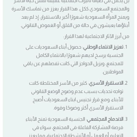
بل يحمل في طياته تأثيرات اجتماعية عميقة تمس حياة الأسر
والمجتمع السعودي ككل. هذا القرار يعزز من تماسك الأسرة
ويمنح المرأة السعودية شعورًا أكبر بالاستقرار، إذ لم يعد
أبناؤها يعيشون في حالة من القلق أو الغموض القانوني.
من أبرز الآثار الاجتماعية لهذا القرار:
تعزيز الانتماء الوطني
: حصول أبناء السعوديات على
الجنسية يرسخ لديهم شعورًا بالانتماء الكامل
للمجتمع، ويزيل الحواجز التي كانت تفصلهم عن باقي
المواطنين.
الاستقرار الأسري
: كثير من الأسر المختلطة كانت
تواجه تحديات بسبب عدم وضوح الوضع القانوني
للأبناء، ومع قرار تجنيس ابناء السعوديات أصبح
الاستقرار الأسري أكثر وضوحًا وقوة.
الاندماج المجتمعي
: الجنسية السعودية تمنح الأبناء
فرصة المشاركة الفاعلة في المجتمع، سواء في
التعليم أو العمل أو الأنشطة الاجتماعية، مما يعزز