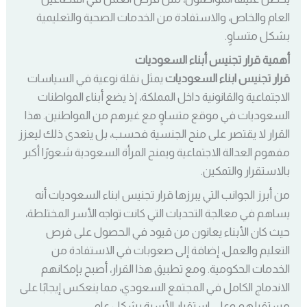
العام والخاص، والاستفادة من الخدمات الصحية والتعليمية
بشكل متساوٍ.
أهمية قرار تجنيس أبناء السعوديات
قرار تجنيس ابناء السعوديات
يمثل نقلة نوعية في السياسات
الاجتماعية والقانونية داخل المملكة، إذ يضع أبناء المواطنات
السعوديات في موقع متساوٍ مع غيرهم من المواطنين. هذا
القرار لا يقتصر على منح الجنسية فحسب، بل يتعدى ذلك ليعزز
مفهوم العدالة الاجتماعية ويمنح المرأة السعودية شعورًا أكبر
بالاستقرار والتمكين.
من أبرز الجوانب التي يبرزها قرار تجنيس ابناء السعوديات أنه
يساهم في معالجة التحديات التي كانت تواجه الأسر المختلطة،
حيث كان الأبناء يعانون من قيود في الحصول على فرص
التعليم والعمل، إضافة إلى صعوبات في الاستفادة من
الخدمات الحكومية. ومع تطبيق هذا القرار، أصبح بإمكانهم
الاندماج الكامل في المجتمع السعودي، مما ينعكس إيجابًا على
مستقبلهم وعلى استقرار الأسرة بشكل عام.