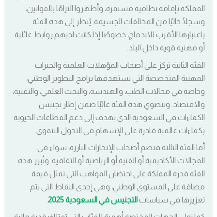
المملكة بإقامة نظامية مستمرة، وأظهروا التزامًا بالقوانين،
وسجلًا خاليًا من المخالفات الجسيمة. يُنظر إلى هذه الفئة
باعتبارها الأقرب للاندماج، خصوصًا إذا كانت لديهم روابط عائلية
أو مهنية قوية داخل البلد.
الفئة الثانية تركز على أصحاب المؤهلات العلمية والخبرات
المهنية المتخصصة التي تستهدفها برامج التطوير الوطني،
وخاصة في مجالات الطب، والهندسة، والبحث العلمي، والتقنية،
والاقتصاد. وتنضوي هذه الفئة غالبًا ضمن إطار تجنيس
الكفاءات في السعودية الذي يهدف إلى دعم القطاعات الحيوية
بكفاءات عالمية قادرة على الإسهام في التحول التنموي.
أما الفئة الثالثة فتضم أصحاب الإنجازات البارزة، سواء في
المجالات الأكاديمية أو الفنية أو الرياضية أو الثقافية. وتُبرز هذه
الفئة قدرة المملكة على احتضان المواهب التي تمثل قيمة
مضافة على المستوى الوطني، وهي إحدى النقاط التي يتم
تعزيزها في سياسات
التجنيس في السعودية 2025
.
كما تولي الجهات المختصة أهمية للفئات التي تمتلك قدرة مالية