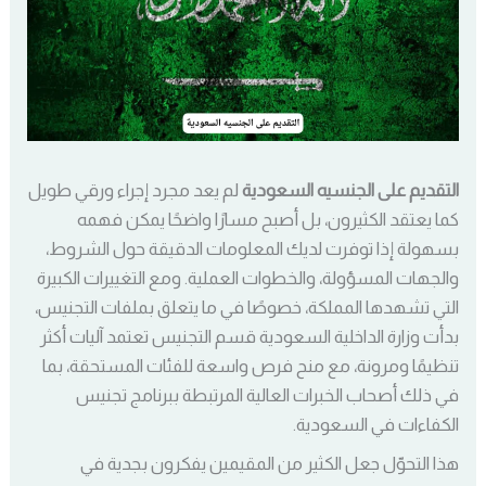
التقديم على الجنسيه السعودية
لم يعد مجرد إجراء ورقي طويل
كما يعتقد الكثيرون، بل أصبح مسارًا واضحًا يمكن فهمه
بسهولة إذا توفرت لديك المعلومات الدقيقة حول الشروط،
والجهات المسؤولة، والخطوات العملية. ومع التغييرات الكبيرة
التي تشهدها المملكة، خصوصًا في ما يتعلق بملفات التجنيس،
بدأت وزارة الداخلية السعودية قسم التجنيس تعتمد آليات أكثر
تنظيمًا ومرونة، مع منح فرص واسعة للفئات المستحقة، بما
في ذلك أصحاب الخبرات العالية المرتبطة ببرنامج تجنيس
الكفاءات في السعودية.
هذا التحوّل جعل الكثير من المقيمين يفكرون بجدية في