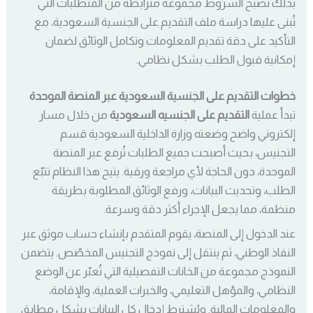
بذلك تصبح الشروط مجموعة مترابطة من المتطلبات التي
تُبنى عليها دراسة ملف التقديم على الجنسية السعودية، مع
التأكيد على دقة تقديم المعلومات وتكامل الوثائق لضمان
إمكانية قبول الطلب بشكل نظامي.
خطوات التقديم على الجنسية السعودية عبر المنصة الموحدة
تبدأ عملية
التقديم على الجنسيه السعودية
من خلال مسار
إلكتروني واضح وضعته وزارة الداخلية السعودية قسم
التجنيس، بحيث أصبحت جميع الطلبات تُرفع عبر المنصة
الموحدة، دون الحاجة لأي مراجعة ورقية. يتيح هذا النظام تتبّع
الطلب، وتحديث البيانات، ورفع الوثائق المطلوبة بطريقة
منظمة، مما يجعل الإجراء أكثر دقة وسرعة.
عند الدخول إلى المنصة، يقوم المتقدم بإنشاء حساب موثق عبر
النفاذ الوطني، ثم ينتقل إلى نموذج التجنيس المخصّص. يتضمن
النموذج مجموعة من الخانات التفصيلية التي تُعبّر عن الوضع
النظامي، والمؤهل التعليمي، والخبرات العملية، والإقامة،
والمعلومات المالية. ويُشترط إدخال كل البيانات بشكل مطابق