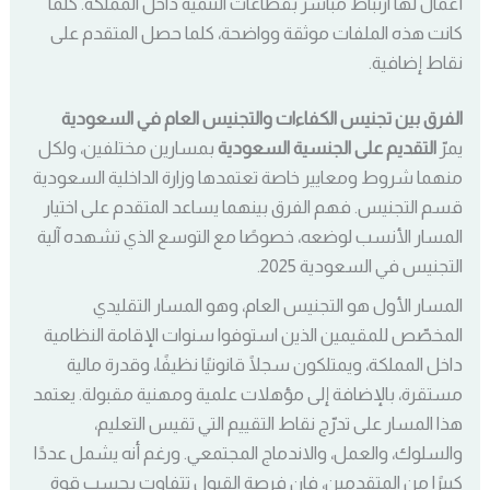
أعمال لها ارتباط مباشر بقطاعات التنمية داخل المملكة. كلما
كانت هذه الملفات موثقة وواضحة، كلما حصل المتقدم على
نقاط إضافية.
الفرق بين تجنيس الكفاءات والتجنيس العام في السعودية
يمرّ
التقديم على الجنسية السعودية
بمسارين مختلفين، ولكل
منهما شروط ومعايير خاصة تعتمدها وزارة الداخلية السعودية
قسم التجنيس. فهم الفرق بينهما يساعد المتقدم على اختيار
المسار الأنسب لوضعه، خصوصًا مع التوسع الذي تشهده آلية
التجنيس في السعودية 2025.
المسار الأول هو التجنيس العام، وهو المسار التقليدي
المخصّص للمقيمين الذين استوفوا سنوات الإقامة النظامية
داخل المملكة، ويمتلكون سجلًا قانونيًا نظيفًا، وقدرة مالية
مستقرة، بالإضافة إلى مؤهلات علمية ومهنية مقبولة. يعتمد
هذا المسار على تدرّج نقاط التقييم التي تقيس التعليم،
والسلوك، والعمل، والاندماج المجتمعي. ورغم أنه يشمل عددًا
كبيرًا من المتقدمين، فإن فرصة القبول تتفاوت بحسب قوة