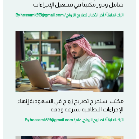
شامل ودور مكتبنا في تسهيل الإجراءات
اترك تعليقاً
/
آخر الأخبار
,
تصاريح الزواج
/ By
hossamk593@gmail.com
مكتب استخراج تصريح زواج في السعودية إنهاء
الإجراءات النظامية بسرعة ودقة
اترك تعليقاً
/
تصاريح الزواج
,
عام
/ By
hossamk593@gmail.com