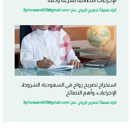
الإجراءات النظامية بسرعة ودقة
اترك تعليقاً
/
تصاريح الزواج
,
عام
/ By
hossamk593@gmail.com
استخراج تصريح زواج في السعودية: الشروط،
الإجراءات، وأهم النصائح
اترك تعليقاً
/
تصاريح الزواج
,
عام
/ By
hossamk593@gmail.com