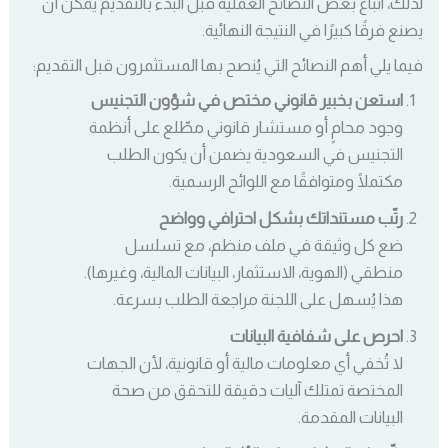
لذلك، اتباع بعض النصائح العملية قبل البدء بالتقديم يمكن أن
يصنع فرقًا كبيرًا في النتيجة النهائية.
فيما يلي أهم النصائح التي يُنصح بها المستثمرون قبل التقديم:
استعن بخبير قانوني مختص في شؤون التجنيس
وجود محامٍ أو مستشار قانوني مطّلع على أنظمة
التجنيس في السعودية يضمن أن يكون الطلب
مكتملًا ومتوافقًا مع اللوائح الرسمية.
رتّب مستنداتك بشكل احترافي وواضح
ضع كل وثيقة في ملف منظم، مع تسلسل
منطقي (الهوية، الاستثمار، البيانات المالية، وغيرها).
هذا يُسهل على اللجنة مراجعة الطلب بسرعة.
احرص على شفافية البيانات
لا تُخفي أي معلومات مالية أو قانونية، لأن الجهات
المختصة تمتلك آليات دقيقة للتحقق من صحة
البيانات المقدمة.