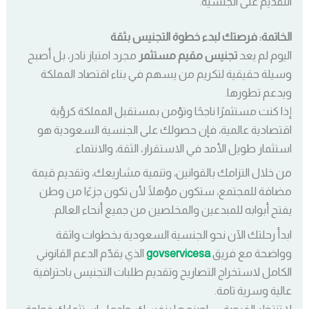
التقديم على الجنسية.
الخاتمة: فرصتك لبدء خطوة التجنيس بثقة
اليوم لم يعد
تجنيس مقيم مستثمر
مجرد امتياز نادر، بل أصبح
وسيلة حقيقية لتكريم من يسهم في بناء اقتصاد المملكة
ويدعم تطورها.
إذا كنت مستثمرًا ناجحًا وتؤمن بمستقبل المملكة كرؤية
اقتصادية عالمية، فإن حصولك على الجنسية السعودية هو
استثمار طويل الأمد في الاستقرار، الثقة، والانتماء.
من خلال التزامك بالقوانين، وتنمية مشاريعك، وتقديم قيمة
مضافة للمجتمع، ستكون مؤهلًا لأن تكون جزءًا من وطن
يفتح أبوابه للمبدعين والمخلصين من جميع أنحاء العالم.
ابدأ رحلتك الآن نحو الجنسية السعودية بخطوات واثقة
وواضحة مع فريق
govservicesa
الذي يقدّم الدعم القانوني
الكامل لاستخراج التصاريح وتقديم طلبات التجنيس باحترافية
عالية وسرية تامة.
لا تنتظر الفرصة — اصنعها بنفسك، واجعل استثمارك خطوة